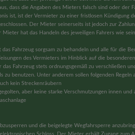
heraus, dass die Angaben des Mieters falsch sind oder de
bnis ist, ist der Vermieter zu einer fristlosen Kündigung
sgeschlossen. Der Mieter seinerseits ist jedoch zur Zah
Mieter hat das Handeln des jeweiligen Fahrers wie sein
t das Fahrzeug sorgsam zu behandeln und alle für die B
Weisungen des Vermieters im Hinblick auf die besonder
er das Fahrzeug stets ordnungsgemäß zu verschließen und
hls zu benutzen. Unter anderem sollen folgenden Regeln
auch kein Streckenräubern
bgegolten, aber keine starke Verschmutzungen innen und
aschanlage
bzusperren und die beigelegte Wegfahrsperre anzubring
 elektronischen Schloss. Der Mieter erhält Zugang zum A