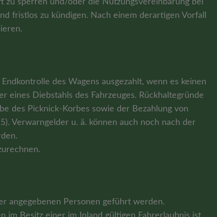
t zu sperren und/oder die Nutzungsvereinbarung bei
fristlos zu kündigen. Nach einem derartigen Vorfall
ieren.
Endkontrolle des Wagens ausgezahlt, wenn es keinen
der eines Diebstahls des Fahrzeuges. Rückhaltegründe
abe des Picknick-Korbes sowie der Bezahlung von
). Verwarngelder u. ä. können auch noch nach der
rden.
fzurechnen.
hrer angegebenen Personen geführt werden.
 im Besitz einer im Inland gültigen Fahrerlaubnis ist