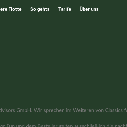
ere Flotte
So gehts
Tarife
Über uns
 Advisors GmbH. Wir sprechen im Weiteren von Classics f
for Fun und dem Besteller gelten ausschließlich die nac