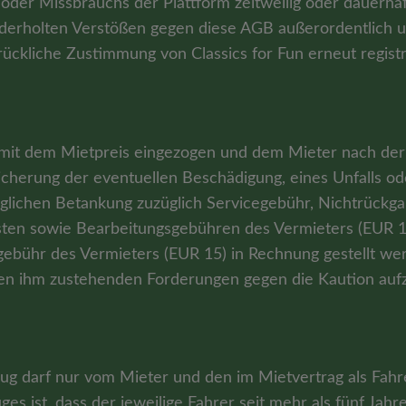
der Missbrauchs der Plattform zeitweilig oder dauerhaf
rholten Verstößen gegen diese AGB außerordentlich und 
rückliche Zustimmung von Classics for Fun erneut registr
mit dem Mietpreis eingezogen und dem Mieter nach der 
Sicherung der eventuellen Beschädigung, eines Unfalls o
öglichen Betankung zuzüglich Servicegebühr, Nichtrückg
en sowie Bearbeitungsgebühren des Vermieters (EUR 15
gebühr des Vermieters (EUR 15) in Rechnung gestellt we
 allen ihm zustehenden Forderungen gegen die Kaution au
ug darf nur vom Mieter und den im Mietvertrag als Fa
s ist, dass der jeweilige Fahrer seit mehr als fünf Jahren