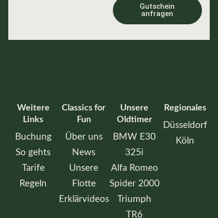
Gutschein
anfragen
Weitere
Classics for
Unsere
Regionales
Links
Fun
Oldtimer
Düsseldorf
Buchung
Über uns
BMW E30
Köln
So gehts
News
325i
Tarife
Unsere
Alfa Romeo
Regeln
Flotte
Spider 2000
Erklärvideos
Triumph
buchung-
TR6