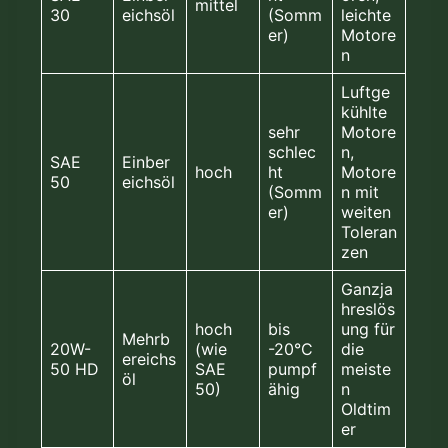
mittel
30
eichsöl
(Somm
leichte
er)
Motore
n
Luftge
kühlte
sehr
Motore
schlec
n,
SAE
Einber
hoch
ht
Motore
50
eichsöl
(Somm
n mit
er)
weiten
Toleran
zen
Ganzja
hreslös
hoch
bis
ung für
Mehrb
20W-
(wie
-20°C
die
ereichs
50 HD
SAE
pumpf
meiste
öl
50)
ähig
n
Oldtim
er