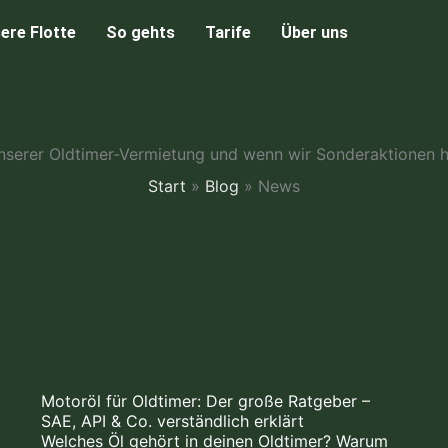
ere Flotte
So gehts
Tarife
Über uns
News
unserer Oldtimer-Vermietung und wenn wir Sonderaktionen 
Start
Blog
News
SAE,
SAE, API, 20W-50: Unser
API,
Ratgeber für Oldtimeröl
20W-
50:
Unser
Motoröl für Oldtimer: Der große Ratgeber –
Ratgeber
SAE, API & Co. verständlich erklärt
für
Welches Öl gehört in deinen Oldtimer? Warum