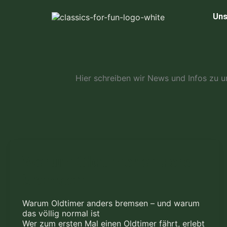
Zum
Inhalt
Uns
springen
Hier schreiben wir News und Infos zu 
Warum
Warum Oldtimer anders
Oldtimer
bremsen
anders
bremsen
Warum Oldtimer anders bremsen – und warum
das völlig normal ist
Wer zum ersten Mal einen Oldtimer fährt, erlebt