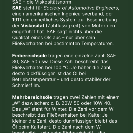
SAE – die Viskositätsnorm
SAE
steht für
Society of Automotive Engineers
,
einen amerikanischen Ingenieursverband, der
1911 ein einheitliches System zur Beschreibung
der
Viskosität
(Zähflüssigkeit) von Motorölen
eingeführt hat. SAE sagt nichts über die
Qualität eines Öls aus – nur über sein
Fließverhalten bei bestimmten Temperaturen.
Einbereichsöle
tragen eine einzelne Zahl: SAE
30, SAE 50 usw. Diese Zahl beschreibt das
Fließverhalten bei 100 °C. Je höher die Zahl,
desto dickflüssiger ist das Öl bei
Betriebstemperatur – und desto stabiler der
Schmierfilm.
Mehrbereichsöle
tragen zwei Zahlen mit einem
„W“ dazwischen: z. B. 20W-50 oder 10W-40.
Das „W“ steht für Winter. Die Zahl vor dem W
beschreibt das Fließverhalten bei Kälte: Je
kleiner die Zahl, desto dünnflüssiger bleibt das
Öl beim Kaltstart. Die Zahl nach dem W
beschreibt – wie beim Einbereichsöl – die