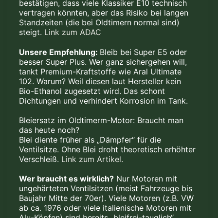
bestätigen, dass viele Klassiker E10 technisch
vertragen könnten, aber das Risiko bei langen
Standzeiten (die bei Oldtimern normal sind)
steigt.
Link zum ADAC
Unsere Empfehlung:
Bleib bei Super E5 oder
besser Super Plus. Wer ganz sichergehen will,
tankt Premium-Kraftstoffe wie Aral Ultimate
102. Warum? Weil diesen laut Hersteller kein
Bio-Ethanol zugesetzt wird. Das schont
Dichtungen und verhindert Korrosion im Tank.
Bleiersatz im Oldtimerm-Motor: Braucht man
das heute noch?
Blei diente früher als „Dämpfer“ für die
Ventilsitze. Ohne Blei droht theoretisch erhöhter
Verschleiß.
Link zum Artikel.
Wer braucht es wirklich?
Nur Motoren mit
ungehärteten Ventilsitzen (meist Fahrzeuge bis
Baujahr Mitte der 70er). Viele Motoren (z.B. VW
ab ca. 1976 oder viele italienische Motoren mit
Alu-Köpfen) sind bereits „bleifrei-tauglich“.