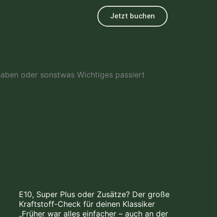
Jetzt buchen
haben oder sonstwas Wichtiges passiert
Kraftstoff-
Kraftstoff-Check für
Check
deinen Oldtimer
für
deinen
Oldtimer
E10, Super Plus oder Zusätze? Der große
Kraftstoff-Check für deinen Klassiker
„Früher war alles einfacher – auch an der