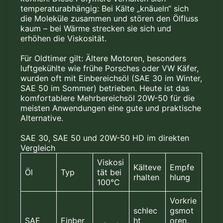
temperaturabhängig: Bei Kälte „knäueln“ sich
die Moleküle zusammen und stören den Ölfluss
kaum – bei Wärme strecken sie sich und
erhöhen die Viskosität.
Für Oldtimer gilt: Ältere Motoren, besonders
luftgekühlte wie frühe Porsches oder VW Käfer,
wurden oft mit Einbereichsöl (SAE 30 im Winter,
SAE 50 im Sommer) betrieben. Heute ist das
komfortablere Mehrbereichsöl 20W-50 für die
meisten Anwendungen eine gute und praktische
Alternative.
SAE 30, SAE 50 und 20W-50 HD im direkten
Vergleich
Viskosi
Kälteve
Empfe
Öl
Typ
tät bei
rhalten
hlung
100°C
Vorkrie
schlec
gsmot
SAE
Einber
ht
oren,