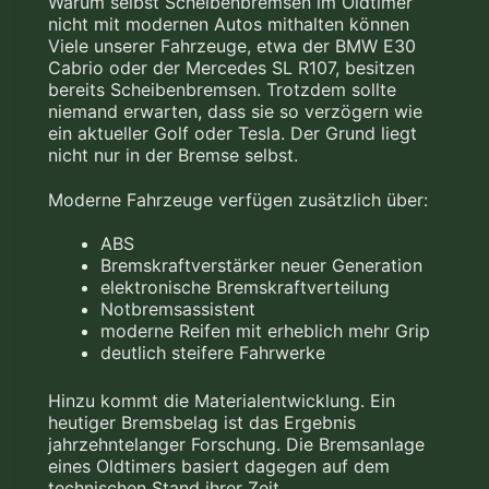
Warum selbst
Scheibenbremsen
im Oldtimer
nicht mit modernen Autos mithalten können
Viele unserer Fahrzeuge, etwa der
BMW E30
Cabrio
oder der
Mercedes SL R107
, besitzen
bereits Scheibenbremsen. Trotzdem sollte
niemand erwarten, dass sie so verzögern wie
ein aktueller Golf oder Tesla. Der Grund liegt
nicht nur in der Bremse selbst.
Moderne Fahrzeuge verfügen zusätzlich über:
ABS
Bremskraftverstärker neuer Generation
elektronische Bremskraftverteilung
Notbremsassistent
moderne Reifen mit erheblich mehr Grip
deutlich steifere Fahrwerke
Hinzu kommt die Materialentwicklung. Ein
heutiger Bremsbelag ist das Ergebnis
jahrzehntelanger Forschung. Die Bremsanlage
eines Oldtimers basiert dagegen auf dem
technischen Stand ihrer Zeit.